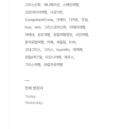
그리스신화
애니메이션
스페인여행
크로아티아여행
사로닉만
CompetentCrew
크레타
디저트
맛집
tour
info
그리스로마신화
이태리여행
아테네
요트여행
유럽여행정보
사진여행
혼자유럽여행
카페
세일링
RYA
고대그리스
그리스
tourinfo
에게해
유럽6박7일
이오니아해
제우스
그리스여행
유럽자유여행
전체 방문자
Today :
Yesterday :