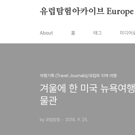
본문 바로가기
유럽탐험아카이브 Europe To
About
홈
태그
미디어
여행기록 (Travel Journals)/유럽외 지역 여행
겨울에 한 미국 뉴욕여행
물관
by 유럽탐험
2018. 9. 25.