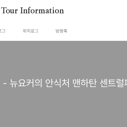
ur Information
로그
위치로그
방명록
 - 뉴요커의 안식처 맨하탄 센트럴