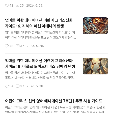
을 들고 아버지의 중요 부위를 제거하는 충격적인 일을 저
#올림포스 가문 이야기제우스는 그리스 신화의 왕이자 하
작성시간
42
25
2026. 6. 29.
지르죠. 이로 인해 우라노스는 권좌에서 물러나게 됩니다.
늘과 번개의 신으로 잘 알려져 있지만, 그는 형제들 사이에
크로노스는 왕위에 올랐지만, 자기 자식들이 자신을..
서 막내였습니다. 그럼에도 불구하고 제우스는 운명과 기
지를 발휘하여 결국 올림포스의 왕좌에 오르게 되죠. 그의
엄마를 위한 애니메이션 어린이 그리스신화
형제들은 각각 다음과 같은특별한 성격과 힘을 지녔답니다.
가이드: 6. 지혜의 여신 아테나의 탄생
1. #하데스 (Hades) - 죽음과 명계의 신가장 큰형 하데스
글 내용
는 어두운 명계를 다스리는가장 큰형 하데스는 어두운 명
엄마를 위한 애니메이션 어린이 그리스신화 가이드: 6. 지
계를 다스리는 신으로, 사람들에게 두려움을 주는 존재였
혜의 여신 아테나의 탄생올림포스 산이 고요하게 잠들어
습니다. 지하세계와 죽은 자들의 영혼을 관장하는 하데스
있던 어느 깊은 밤, 제우스는 이상한 꿈을 꾸고 있었습니다.
작성시간
48
37
2026. 6. 28.
는 어둡고 신비로운 성격을 지녔지만, 그 나름의 규칙을 중
꿈속에서 그는 거대한 전사와 싸우고 있었습니다. 불타는
시하는 공정한 신으로도 평가됩니다. 그..
눈을 가진 그 전사는 누구도 당해낼 수 없을 정도로 강력했
고, 제우스조차 그 힘에 압도되고 말았습니다. 꿈에서 깬 제
엄마를 위한 애니메이션 어린이 그리스신화
우스는 식은땀을 흘리며 숨을 몰아쉬었습니다. 그때, 하늘
가이드: 8. 아폴로 & 아르테미스 남매의 탄생
에서 들려오는 불길한 목소리가 그의 귀에 속삭였습니
글 내용
다.“메티스가 너의 자식을 낳는다면, 너를 신들의 왕 자리
엄마를 위한 애니메이션 어린이 그리스신화 가이드: 8. 아
에서 몰아낼 것이다.”제우스는 가슴 깊이 밀려드는 두려움
폴로 & 아르테미스 남매의 탄생하늘은 먹구름으로 뒤덮여
을 느꼈습니다. 메티스, 지혜의 여신이자 그가 가장 사랑했
있었지만, 제우스의 눈에는 세상이 찬란히 빛나고 있었다.
작성시간
54
37
2026. 6. 28.
던 여신이 아이를 낳는다면, 그 아이가 자신을 몰아낼 것이
그의 시선 끝에 티탄 여신 레토가 서 있었다. 그녀의 머리카
란 예언을 떠올리자 그는 절망에 사로..
락은 바람에 흩날렸고, 빛나는 눈동자는 그를 향해 조심스
럽게 흔들리고 있었다. 제우스는 입가에 미소를 머금으며
어린이 그리스 신화 영어 애니메이션 78편 | 무료 시청 가이드
천천히 다가갔다.“레토, 네가 올림푸스의 별처럼 빛나고 있
글 내용
어린이 그리스 신화 영어 애니메이션 78편 | 무료 시청 가이드영어 학습 + 인문 교
는 것을 이제야 알았군. 너를 위해 하늘과 땅의 경계를 허물
양을 한 번에그리스 신화는 서양 문화의 뿌리이자, 영어권에서 일상적으로 사용되는