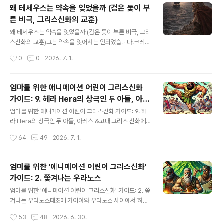
구부리는 사람 또는 나무를구부리는 사람 이라는 별명을
왜 테세우스는 약속을 잊었을까 (검은 돛이 부
가진 시니스 라는 악당에 대한 이야기를하려고 해요에피다
른 비극, 그리스신화의 교훈)
우로스를 떠난 테세우스는북쪽으로 걷다가 드디어 코린트
글 내용
에절벽 위에 성은 아크로 코린트 절벽 위에 성은 아크로 코
왜 테세우스는 약속을 잊었을까 (검은 돛이 부른 비극, 그리
린트 라그래요. 아테네 아크로폴리스 하고 같은형태죠 그
스신화의 교훈)그는 약속을 잊어서는 안되었습니다.크레타
러나 절벽이 훨씬 높아요. 코린트 성 위에 서면이곳이 얼마
섬을 떠나는 한 척의 배가 있었습니다.배 안에는 —승리한
작성시간
0
0
2026. 7. 1.
나 중요한지 알 수 있어요. 남쪽에 바다가 있죠 그리고넓지
영웅이 있었습니다. 그의 이름은 테세우스. 무적의 괴물 미
않은 육지를 지나면북쪽의 또 다른..
노타우로스를 죽이고, 14명의 아테네 젊은이들을 구해 돌
아오는 길이었습니다.그러나 —배의 돛은 검은색이었습니
엄마를 위한 애니메이션 어린이 그리스신화
다.원래의 약속은 명확했습니다.죽으면 검은 돛. 살아 돌아
가이드: 9. 헤라 Hera의 상극인 두 아들, 아레
오면 흰 돛.테세우스는 살아 있었습니다. 영광스러운 승리
글 내용
스 & 헤파이스토스
를 이루었습니다. 그렇다면 — 흰 돛이어야 했습니다.그런
엄마를 위한 애니메이션 어린이 그리스신화 가이드: 9. 헤
데 왜? 왜 그는 검은 돛을 그대로 단 채로 항해하고 있을까
라 Hera의 상극인 두 아들, 아레스 &고대 그리스 신화에
요?답은 — 그의 머릿속이다른 일로 가득 차 있었기 때문
는 헤라 여신이 낳은 두 아들이 있습니다. 그들은 똑같은 어
작성시간
64
49
2026. 7. 1.
입니다.며칠 전, 그는 한 사람을 —버렸습니다.미궁의 비밀
머니를 두었지만, 성격과 삶의 방향이 이렇게나 다를 수 있
을 알려준 여인크레타에서, 한 여인이..
을까요? 이 둘을 비교해보면, 마치 운동장 한쪽에선 전투
훈련을, 다른 쪽에선 공방에서 망치를 두드리는 장면이 떠
엄마를 위한 '애니메이션 어린이 그리스신화'
오릅니다.1. 아레스: 전쟁의 아이콘, 열정과 난장판의 대명
가이드: 2. 쫓겨나는 우라노스
사아레스는 그리스 신화에서 전쟁의 신으로 알려져 있습니
글 내용
다. 하지만 그가 보여주는 건 전략적인 지휘관의 모습이 아
엄마를 위한 '애니메이션 어린이 그리스신화' 가이드: 2. 쫓
니라, 싸움터에서 소리 지르며 칼을 휘두르는 격렬한 싸움
겨나는 우라노스태초에 가이아와 우라노스 사이에서 하늘,
꾼입니다.•취미:싸움 구경, 싸움 참가, 싸움 만들기•취미:
바다, 땅, 산 등 무수히 많은 신들이 태어났는데 그 중에는 1
작성시간
53
48
2026. 6. 30.
싸움 구경, 싸움 참가, 싸움 만들기•성격:열정적, 다혈질,
2명의 타이탄 족이 있었습니다. 이들의 막내는 이름이 크