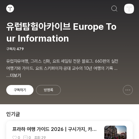
검색하기
티스토리
유럽탐험아카이브 Europe To
ur Information
구독자
479
유럽자유여행, 그리스 신화, 요트 세일링 전문 블로그. 660편의 실전
여행기와 가이드. 요트 스키퍼이자 공대 교수의 10년 여행의 기록 지
중해 세일링과 유럽 여행의 모든 것 — 16개 도시 세일링 가이드, 그
...더보기
리스·크로아티아 여행
구독하기
방명록
신고하기 레이어
열기
인기글
프라하 여행 가이드 2026 | 구시가지, 카를
교, 숨겨진 카페 완벽 정리
0
0
조회
29