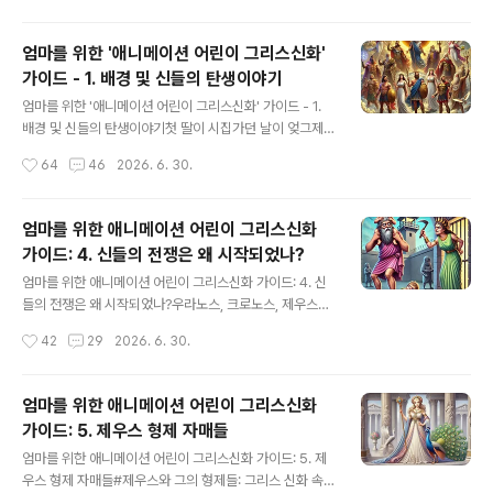
종종 멍 때림 (전쟁터..
로노스였습니다. 이번 이야기에서는 크로노스가 결정적인
역할을 합니다.타이탄 족을 낳은 후에 가이아는 어쩐 일인
엄마를 위한 '애니메이션 어린이 그리스신화'
지 자꾸 괴물들을 낳게 되었습니다. 요즘으로 치자면 기형
가이드 - 1. 배경 및 신들의 탄생이야기
아를 낳는 것이었죠.처음엔 눈이 하나 밖에 없는 키클롭스
글 내용
3형제였죠처음엔 눈이 하나 밖에 없는 키클롭스 3형제였
엄마를 위한 '애니메이션 어린이 그리스신화' 가이드 - 1.
죠.그리고 또 낳은 아이들이 팔이 100개인 헤카톤케이레
배경 및 신들의 탄생이야기첫 딸이 시집가던 날이 엊그제
스 3형제였어요. 헤카톤은 그리스 말로 100을 뜻합니다.
같은데 어느덧 손녀가 초등학생이 되었습니다.너무나 소중
작성시간
64
46
2026. 6. 30.
키클롭스, 헤카톤케이레스 형제들 모두 3형제입니다. 고대
한 손녀의 성장을 보는 즐거움을 느끼면서 정작 내 아이들
그리스 사람들은 3을 가장 완전한..
이 자랄때는 일에 쫒겨 얼굴도 제대로 못보았던 것이 아쉬
움으로 남았습니다. 외손녀를 위해 그리스 신화 이야기를
엄마를 위한 애니메이션 어린이 그리스신화
만드는 것은 손녀의 성장을 돕고 싶다는 마음과 못다한 아
가이드: 4. 신들의 전쟁은 왜 시작되었나?
비 역할을 보충할 수 있을까 하는 마음에서 비롯된 것이죠.
글 내용
세상의 모든 이야기들 중에서도 그리스 신화를세상의 모든
엄마를 위한 애니메이션 어린이 그리스신화 가이드: 4. 신
이야기들 중에서도 그리스 신화를 선택하고 그 내용을 공
들의 전쟁은 왜 시작되었나?우라노스, 크로노스, 제우스의
개하는 이유는 신화 속에 담긴 무궁무진한 상상력과 가르
부자간 비극은 그리스 신화 속에서 일종의 블랙코미디로도
작성시간
42
29
2026. 6. 30.
침이, 외손녀 뿐만 아니라 모든 어린이들에게 끝없는 호기
볼 수 있습니다. 신들의 가정사는 현대적인 시트콤과 크게
심과 배움을 제공할 수 있을 것이라는 믿음에서..
다르지 않은데, 그들은 천문학적 규모로 가족 문제를 일으
킵니다.먼저우라노스는 자식들을 애정으로 대하기보다는
엄마를 위한 애니메이션 어린이 그리스신화
그냥 감옥인 타르타로스에 가두는 것을 선호했습니다. 그
가이드: 5. 제우스 형제 자매들
의 아내가이아는 이에 불만을 품고 아들크로노스에게 “아
글 내용
버지를 좀 처리해보는 게 어때?“라고 부추깁니다.크로노스
엄마를 위한 애니메이션 어린이 그리스신화 가이드: 5. 제
는 말을 듣고 낫을 들고 아버지의크로노스는 말을 듣고 낫
우스 형제 자매들#제우스와 그의 형제들: 그리스 신화 속