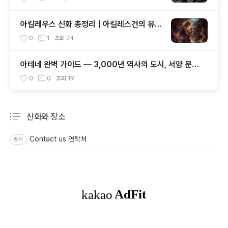
아킬레우스 신화 총정리 | 아킬레스건의 유래
부터 트로이 전쟁까지
0
1
조회
24
아테네 완벽 가이드 — 3,000년 역사의 도시, 서양 문명
의 요람 (8편 시리즈 요약)
0
0
조회
19
신화와 장소
분류 전체보기
주요 글 목록
Contact us 연락처
공지