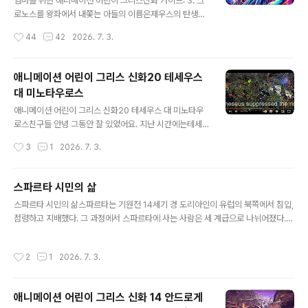
를 돌아 다니다가 도시들을 건설한 이야기 도 했죠. 결국 그
엄마를 위한 애니메이션 어린이 그리스신화 가이드: 3. 크
남자 형제들은에우로페를 찾지 못했기 때문에 아무도아버
로노스를 왕좌에서 내쫓는 아들의 이름은제우스의 탄생과
지에게 돌아 가지 못했어요. 오늘은 테세우스 에 대한 이야
권력 장악 이야기는 배신과 예언, 그리고 운명의 얽힌 이야
작성시간
44
42
2026. 7. 3.
기로 다시 돌아가려고 그래요. 테세우스가 트로이젠에서
기로 가득합니다. 예언에 따르면 크로노스는 자신의 자식
자란 다음에 아테네로 가는 길에 여러 악당을 처치했다고 ..
에게 왕위를 빼앗길 운명이었고, 이 예언에 사로잡힌 그는
자식들이 태어날 때마다 그들을 삼켜버렸습니다. 그러나
애니메이션 어린이 그리스 신화20 테세우스
막내 제우스는 아비의 뱃 속에 갇히지 않습니다. 어쩐 일일
대 미노타우로스
까요?엄마 레아는 제우스를 몰래 크레타 섬의 동굴에 숨기
글 내용
고 신화 속 요정들에 의해 길러졌고, 성인이 되자 자신의 운
애니메이션 어린이 그리스 신화20 테세우스 대 미노타우
명을 이룰 준비를 합니다. 제우스는 아버지 크로노스의 배
로스친구들 안녕 그동안 잘 있었어요. 지난 시간에는테세
속에 갖힌 형제를 모두 구해냅니다. 과연 어떻게 무서운 크
우스가아테네에 도착해서 어렵게 아버지를만나는때까지
작성시간
3
1
2026. 7. 3.
로노스를 이겼을까요?이 이야기는 복잡한 가족 관계와 권
얘기 됐지요.이 내용은 아래의 링크에서 동영상으로 볼 수
력의이 이야기는 복잡한 가족 관계와 권력..
있답니다.https://youtuhttps://youtu.be/p85x7_xq
QZI구독도 신청해 주세요.그래서 이제 아테네의 왕자가 됐
스파르타 시민의 삶
어요.그런데아테네가 조금 어지러웠던 이유는테세우스의
글 내용
스파르타 시민의 삶스파르타는 기원전 14세기 경 도리아인이 유럽의 북쪽에서 침입,
삼춘 팔라스 때문이었어요.아이게우스 왕의 동생이죠이 팔
점령하고 지배했다. 그 과정에서 스파르타에 사는 사람은 세 계급으로 나뉘어졌다.제
라스 한테는오십 명이나 되는 아들이 있었어요.근데 이 팔
1계급인 시민은 '호모로이'라고 부르는데 참정권과 피선거권을 갖는 계급이다. 모두
라스가아테네의 왕이 되려고 하는 거예요. 아이게우스 한
군인으로 60세까지 복무하였다.제2계급은 주변에 사는 사람들이란 뜻의 '페리오이
테 아들이 없었기때문이죠. 그리고메디아 가 아들을 낳긴
작성시간
2
1
2026. 7. 3.
코스'라고제2계급은 주변에 사는 사람들이란 뜻의 '페리오이코스'라고 불리는 계급
했지만아직 어렸잖아요. 그래서 자기 아들이 당연히 왕이
으로 땅도 소유할 수 있고 군대에도 참여하여 육군에서 홉라이트 hoplites, 해군에
되겠다라고 팔라스 는 생각을 했죠. 근데..
선 에피바스테스 epibastes로 복무하기도 하였다. 상당한 자유를 누린 이 계급은
애니메이션 어린이 그리스 신화 14 안드로게
몰락한 도리아 족이나 도리아 인에게 크게 저항하지 않은 아카이아 인으로 구성되었