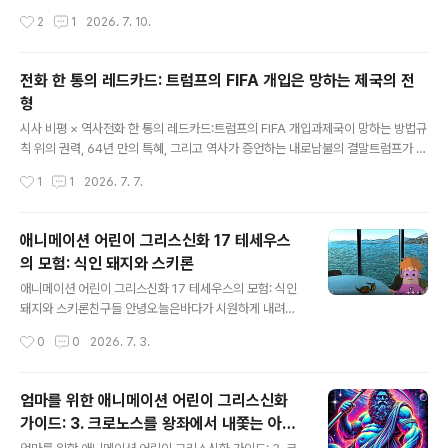
단어장을 외우고, 문법책을 펼치고, 유튜브 강의를 틀어놓지만 일주일이면 흐지부지.
작성시간
2
1
2026. 7. 10.
저도 그랬습니다. 대학에서 학생들을 가르치면서도, 정작 '재미있게 영어를 익히는
방법'에 대한 답을 찾지 못했습니다.그러다 아이에게 그리스 신화를 읽어주던 어느
날, 깨달았습니다."이야기 속에서 배운 단어는 절대 잊히지 않는다."판도라가 상자를
전화 한 통의 레드카드: 트럼프의 FIFA 개입은 망하는 제국의 전
열 때의 긴장감, 이카루스가 태양을 향해 날아오를 때의 설렘 — 그 감정과 함께 기억
형
된 영어 표현은 단어장의 수십 번 반복보다 강력했습니다.그래서 직접 만들었습니다.
글 내용
영어·한국어 이중 자막이 달린 그리스 신화 영상 7..
시사 비평 × 역사전화 한 통의 레드카드:트럼프의 FIFA 개입과제국이 망하는 방법규
칙 위의 권력, 64년 만의 특혜, 그리고 역사가 증언하는 내로남불의 결말트럼프가 FI
FA 회장에게 전화 한 통으로 미국 선수의 레드카드 징계를 철회시켰다. 1962년 이
작성시간
1
1
2026. 7. 7.
후 64년 만의 특혜. 로마 황제 카라칼라, 나폴레옹의 자기 대관식, 영국 제국의 아편
전쟁까지 — 제국의 '내로남불'이 결국 무엇을 불러왔는지 역사가 증언한다.2026년
7월 1일, 북중미 월드컵 32강전. 미국 대표팀의 에이스 폴라린 발로건이 보스니아
애니메이션 어린이 그리스신화 17 테세우스
헤르체고비나 선수의 발목을 밟아 레드카드를 받았다. VAR 판독까지 거친 정당한
의 모험: 식인 돼지와 스키론
퇴장이었다. 규칙대로라면 다음 경기 출전 정지. 월드컵 역사상 예외는 없었다.그런
글 내용
데 예외가 생겼다.64년월드컵에서 퇴장 선수..
애니메이션 어린이 그리스신화 17 테세우스의 모험: 식인
돼지와 스키론친구들 안녕오늘은바다가 시원하게 내려다
보이는 곳에왔어요지난 몇번의 이야기해서 우리는크레타
작성시간
0
0
2026. 7. 3.
의 미노타우로스 얘기를 했죠. 미노타우로스 가 어떻게 태
어났는지 그리고 아게노르 왕의 공주인 에우로페가 황소로
변한 제우스의 등에 타고 크레타 섬에 와서 미노스 왕을 낳
엄마를 위한 애니메이션 어린이 그리스신화
은이야기 도 했어요. 에우로폐의 남자 형제들이아버지가
가이드: 3. 크로노스를 왕좌에서 내쫓는 아들
동생을 찾아오라는 명령을내린 걸 따르기 위해서유럽 전체
글 내용
의 이름은...