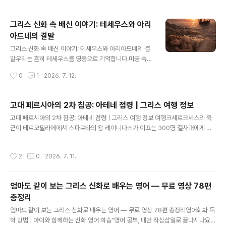
그리스 신화 속 배신 이야기: 테세우스와 아리
아드네의 결말
글 내용
그리스 신화 속 배신 이야기: 테세우스와 아리아드네의 결
말우리는 흔히 테세우스를 영웅으로 기억합니다.미궁 속
괴물, 미노타우로스를 처치하고 아테네를 구한 인물.그는
작성시간
0
1
2026. 7. 12.
용기와 지혜를 갖춘, 그리스 신화의 대표적인 영웅 중 하나
입니다.하지만 이 이야기에는 잘 알려지지 않은,혹은 의도
적으로 잊혀진 또 하나의 진실이 존재합니다.그의 승리는
고대 페르시아의 2차 침공: 아테네 점령 | 그리스 여행 정보
정말 ‘그 혼자의 것’이었을까요?영웅을 만든 것은 칼이 아
글 내용
고대 페르시아의 2차 침공: 아테네 점령 | 그리스 여행 정보 여행크세르크세스의 육
니라 ‘실’이었다테세우스가 들어간 미궁은 단순한 공간이
군이 테르모필라에에서 스파르타의 왕 레이니다스가 이끄는 300명 결사대에게 혼
아니었습니다.한 번 들어가면 다시는 빠져나올 수 없는, 끝
줄이 나고 있는 동안바다에서 페르시아 해군도 테르마 (지금의 테살로니키)에서 출
없는 길의 함정이었습니다.그 안에서 미노타우로스를 죽이
항하여 항해하던 중 태풍을 만나 3일 만에 400여척의 전함을 포함한 수많은 선박이
는 것보다 더 어려운 일은그곳에서 살아서 빠져나오는 것
작성시간
2
0
2026. 7. 11.
침몰하는 피해를 입었다.[그리스여행 정보] 고대 페르시아의 2차 침공: 아테네 점령
이었습니다.그때 등장하는 인물이 바로 크레타의 공주, 아
사진 1페르시아 해군의 피해 소식에 고무된 그리스 해군은 아르테미시움Artemisiu
리아드네입니다.그녀는 테세우스를 사랑했고,그 사..
m에서 해전을 펼친다.막대한 피해를 입기는 했어도 페르시아 해군은 그리스 해군보
엄마도 같이 보는 그리스 신화로 배우는 영어 — 무료 영상 78편
다 훨씬 많은 전함을 갖고 있었으므로 그리스 해군의 분투에도 불구하고 피해만 커질
총정리
뿐 승부가 나지 않았다.그러던 중 테르모필라에가 크세르크세스 손..
글 내용
엄마도 같이 보는 그리스 신화로 배우는 영어 — 무료 영상 78편 총정리영어회화 독
학 방법 | 아이와 함께하는 신화 영어 학습"영어 공부, 매번 작심삼일로 끝나시나요?"