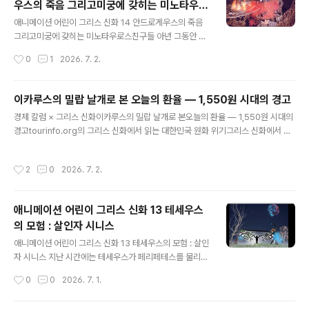
우스의 죽음 그리고미궁에 갖히는 미노타우로
다.제3계급은 헬리오테스 또는 헬로이타이 Helots 계급이..
글 내용
스
애니메이션 어린이 그리스 신화 14 안드로게우스의 죽음
그리고미궁에 갖히는 미노타우로스친구들 아년 그동안 잘
지냈어 요우리가 지난 이야기에서https://youtu.be/Rcr
작성시간
0
1
2026. 7. 2.
bxRJ5GZM다이달로스 라는 천재 얘기를 했었죠사람을
죽이고 아테네에서 쫓겨나서크레타 로 갔어요크레타 에서
는 왕비 파시파에의 부탁을받고나무로 암소를 만들었죠그
이카루스의 밀랍 날개로 본 오늘의 환율 — 1,550원 시대의 경고
래서 그 결과로미노타우로스를 라는 괴물이 태어났다고했
글 내용
경제 칼럼 × 그리스 신화이카루스의 밀랍 날개로 본오늘의 환율 — 1,550원 시대의
잖아요이제 그 뒤의 이야기를 좀 할게요미노타우로스 는
경고tourinfo.org의 그리스 신화에서 읽는 대한민국 원화 위기그리스 신화에서 천
반은 사람이고 반은황소라고 였어요이 괴물이태어나자얼
재 발명가 다이달로스는 아들 이카루스에게 밀랍과 깃털로 만든 날개를 달아주며 이
마 안되서 힘이 엄청 세어지더니사람들을 괴롭히고사람들
렇게 경고했다."너무 낮게 날면 바다의 습기가 깃털을 적시고,너무 높이 날면 태양의
을 잡아 먹는 거 였어요그러니 미노스왕이 얼마나고민이
작성시간
2
0
2026. 7. 2.
열기가 밀랍을 녹일 것이다."— tourinfo.org, 이카루스 신화아들은 비행의 쾌감에
많았겠어요그러던 와중에안드로게우스라고 미노스 왕이아
취해 아버지의 경고를 무시했다. 계속 상승했다. 밀랍이 녹았고, 깃털은 흩어졌고, 이
주 아끼는 아들이아테네올림픽 같은 운동 시합에 갔다가죽
카루스는 바다로 추락했다.₩ 1,5552026년 7월 2일 원·달러 환율 — 글로벌 금융
어 버리는 사..
애니메이션 어린이 그리스 신화 13 테세우스
위기 이후 최고오늘 원·달러 환율이 1,555원을 찍었다. 글로벌 금융위기 당시인 20
의 모험 : 살인자 시니스
09년 3월 이후 가장 높은 ..
글 내용
애니메이션 어린이 그리스 신화 13 테세우스의 모험 : 살인
자 시니스 지난 시간에는 테세우스가 페리페테스를 물리치
는 이야기를 했죠청동 몽둥이를 들고 다니는강도 였어요.
작성시간
0
0
2026. 7. 1.
그 강도를 물리치고 청동 몽둥이를 자기의 무기로 삼기로
했죠. 오늘은https://youtu.be/rX1bbFdqcc4소나무를