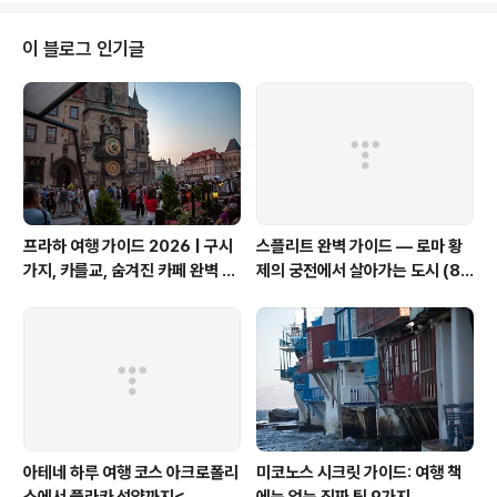
시절 아내와 나는 참 겁도 없이 미국행을 감행했다. 공부를
하겠다는 열정이 대단한 것도 아니었던 것 같아 더욱 기가
이 블로그 인기글
찬다. 그런 생각이 들 때마다 우리가 운이 좋았구나 하는 점
을 느낀다. 그동안 우리는 참 긴 세월을 서로를 지키고 위하
며 살아왔다. 그 긴세월 동안 힘든 적이 없던 것은 아니지만
그렇기에 더욱 가치가 있다. 이번 여행은 우리의 젊은 시절
을 되새기는 순..
프라하 여행 가이드 2026 | 구시
스플리트 완벽 가이드 — 로마 황
가지, 카를교, 숨겨진 카페 완벽 정
제의 궁전에서 살아가는 도시 (8
리
편 시리즈 요약)
아테네 하루 여행 코스 아크로폴리
미코노스 시크릿 가이드: 여행 책
스에서 플라카 석양까지<
에는 없는 진짜 팁 9가지