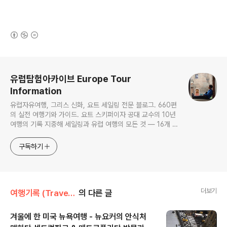
(새창열림)
로그 정보
유럽탐험아카이브 Europe Tour
Information
유럽자유여행, 그리스 신화, 요트 세일링 전문 블로그. 660편
의 실전 여행기와 가이드. 요트 스키퍼이자 공대 교수의 10년
여행의 기록 지중해 세일링과 유럽 여행의 모든 것 — 16개 도
시 세일링 가이드, 그리스·크로아티아 여행
구독하기
더보기
여행기록 (Travel Journals)/유럽외 지역 여행
의 다른 글
겨울에 한 미국 뉴욕여행 - 뉴요커의 안식처