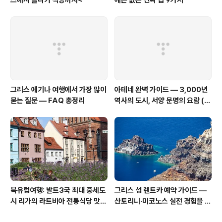
그리스 에기나 여행에서 가장 많이
아테네 완벽 가이드 — 3,000년
묻는 질문 — FAQ 총정리
역사의 도시, 서양 문명의 요람 (8
편 시리즈 요약)
북유럽여행: 발트3국 최대 중세도
그리스 섬 렌트카 예약 가이드 —
시 리가의 라트비아 전통식당 맛집
산토리니·미코노스 실전 경험을 바
·카페 추천
탕으로