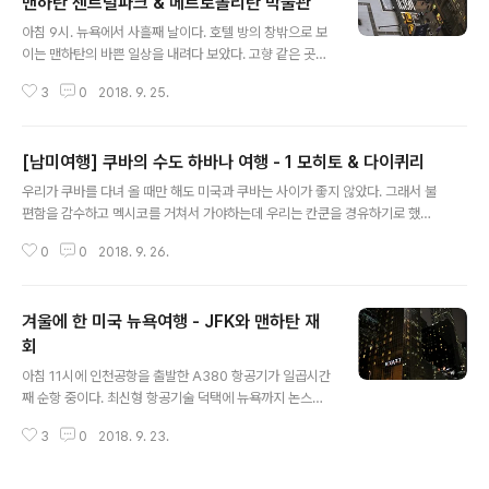
맨하탄 센트럴파크 & 메트로폴리탄 박물관
글 내용
아침 9시. 뉴욕에서 사흘째 날이다. 호텔 방의 창밖으로 보
이는 맨하탄의 바쁜 일상을 내려다 보았다. 고향 같은 곳이
라 그런지 전혀 낯설지가 않다. 바쁜 걸음으로 저 속에서 살
3
0
2018. 9. 25.
아온 것이 나의 인생이다. M과 다니는 여행은 한 템포 느리
게 진행한다. 그러다 보니 늦으막히 시작된 하루의 오전은
빠르게 지나가 버린다. 느긋하게 준비를 마치고 M과 메트
[남미여행] 쿠바의 수도 하바나 여행 - 1 모히토 & 다이퀴리
로폴리탄 미술관에 가기 위해 호텔을 나섰다. 지하철을 타
글 내용
려고 그랜드 센트럴에 들어갔는데 카페에서 맛있는 스프
우리가 쿠바를 다녀 올 때만 해도 미국과 쿠바는 사이가 좋지 않았다. 그래서 불
냄새가 코를 유혹한다. 배탈이 아직 완전히 낫지 않은 M은
편함을 감수하고 멕시코를 거쳐서 가야하는데 우리는 칸쿤을 경유하기로 했다.
호텔에서 아침에 먹을 것이 거의 없었다. 유럽여행 가이드
칸쿤 자체도 세계적으로 유명한 휴양지이지만 우린 몇 년 전 일주일 동안 그곳
와 M은 뉴잉글랜드의 명물 크램차우더 스프를 시켜 먹었
0
0
2018. 9. 26.
을 구경했기 때문에 이번엔 밤에 도착해서 이튿날 아침 11시에 하바나로 출발하
다. 메트로카드를 사서 생전 처음 뉴욕 지하철을 탔다. 가까
기로 일정을 잡았다. 뉴욕에서 출발한 항공기가 칸쿤에 도착하는데는 대략 4시
운 친구의 여자가 콜럼비아 시..
간 이상 걸린다. 짐을 찾아 호텔로 가려는데 택시의 호객행위에, 바가지 요금에
겨울에 한 미국 뉴욕여행 - JFK와 맨하탄 재
난장판이 따로 없다. 그 외에 특별할 것이 없는 밤을 공항에서 멀지 않은 호텔에
서 보내고 이튿날 아침 다시 공항.그 때는 여권에 쿠바 입국심사를 받은 흔적이
회
글 내용
남으면 미국 입국이 거부되었다. 쿠바 정부는 관광객은 받아야 했던지 편법을
아침 11시에 인천공항을 출발한 A380 항공기가 일곱시간
고안해 냈다. 여권에..
째 순항 중이다. 최신형 항공기술 덕택에 뉴욕까지 논스톱
으로 12시간이면 갈 수 있다. 알라스카의 앵커리지를 경유
3
0
2018. 9. 23.
해 17시간을 타고 다니던 때와 비교하면 참 좋아졌다. 비즈
니스 클래스의 좌석 역시 내 다리를 다 뻗어도 앞좌석 등받
이에 닿지 않을만큼 넓직하니 호강이다. 스물 대여섯 먹던