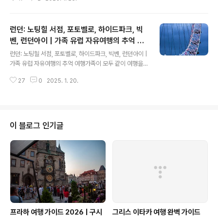
만큼씩 갉아 먹는 공기오염은 그곳으로부터 벗어나고 싶게
만드는게 사실이다. 런던에서 프로방스로 날아 온 우리 가
족은 아비뇽 프로방스 공항에서 렌터카를 픽업해 숙소를
런던: 노팅힐 서점, 포토벨로, 하이드파크, 빅
찾아 떠났다. 2박3일간 예약한 숙소는 아름다운 프로방스
의 전원 속에 있는 농가를 개조해 호텔로 사용하는 곳이었
벤, 런던아이 | 가족 유럽 자유여행의 추억 여
글 내용
다.한적한 농촌마을의 숙소를 찾는데 애를 먹었지만 도착
행
런던: 노팅힐 서점, 포토벨로, 하이드파크, 빅벤, 런던아이 |
한 곳은 탁한 공기에 숨막혀하던 우리에게 좋은 치료제같
가족 유럽 자유여행의 추억 여행가족이 모두 같이 여행을
은 모습이었다. 2층에 두 개의 방을 열어주는 40대 미모의
떠나는 것은 평생을 두고 기억에 남을 추억을 만드는 일이
안주인을 보내고 창문을 열었다. 여름이라 열기를 막으려
27
0
2025. 1. 20.
다. 서로 일정도 맞지 않고 바쁜 탓에 여간해서는 실행하기
쳐놓은 두터운 나무 덧창까지 열자 어둡던 실내가..
쉽지 않다. 경제적인 조건을 해결한다고 해도...운이 좋게도
우리 가족 네 사람이 같이 긴 여행을 하게 되었다. 숙녀 세
분을 모신 나는 마당쇠부터 기사까지 모두 담당해야 하지
만 부담보다는 설레임이 앞선다.서울에서 출발한 항공기가
이 블로그 인기글
히드로 공항에 내렸을 때부터 여행은 시작되는 것이지만
준비를 하는데는 여행기간보다 훨씬 오랜 시간이 걸렸다.
순전히 자유여행이기 떄문이다. 가족 모두가 패키지 여행
을 선호하지 않는 것은 아마 내가 끼친 영향때문일 것이다.
그러니 기쁜 마음으로 준비..
프라하 여행 가이드 2026 | 구시
그리스 이타카 여행 완벽 가이드