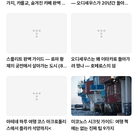
가지, 카를교, 숨겨진 카페 완벽 정
— 오디세우스가 20년간 돌아가
리
고 싶었던 섬
스플리트 완벽 가이드 — 로마 황
오디세우스는 왜 이타카로 돌아가
제의 궁전에서 살아가는 도시 (8
려 했나 — 호메로스의 섬
편 시리즈 요약)
아테네 하루 여행 코스 아크로폴리
미코노스 시크릿 가이드: 여행 책
스에서 플라카 석양까지<
에는 없는 진짜 팁 9가지