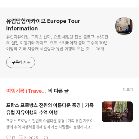
로그 정보
유럽탐험아카이브 Europe Tour
Information
유럽자유여행, 그리스 신화, 요트 세일링 전문 블로그. 660편
의 실전 여행기와 가이드. 요트 스키퍼이자 공대 교수의 10년
여행의 기록 지중해 세일링과 유럽 여행의 모든 것 — 16개 도
시 세일링 가이드, 그리스·크로아티아 여행
구독하기
더보기
여행기록 (Travel Journals)/유럽자유여행
의 다른 글
프랑스 프로방스 전원의 아름다운 풍경 | 가족
유럽 자유여행의 추억 여행
글 내용
프랑스 프로방스 전원의 아름다운 풍경 | 가족 유럽 자유여
행의 추억 여행서울에서 살아 가는 사람들이 불행하다고
단정하기는 어렵지만 들숨과 날숨 한번, 한번이 삶을 띠끌
17
2
2025. 1. 23.