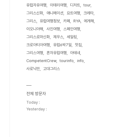
유럽자유여행
이태리여행
디저트
tour
그리스신화
애니메이션
요트여행
크레타
그리스
유럽여행정보
카페
RYA
에게해
이오니아해
사진여행
스페인여행
그리스로마신화
제우스
세일링
크로아티아여행
유럽6박7일
맛집
그리스여행
혼자유럽여행
아테네
CompetentCrew
tourinfo
info
사로닉만
고대그리스
전체 방문자
Today :
Yesterday :