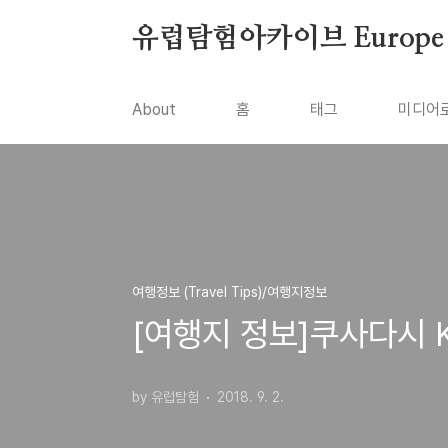
본문 바로가기
유럽탐험아카이브 Europe To
About
홈
태그
미디어
여행정보 (Travel Tips)/여행지정보
[여행지 정보]쿠사다시 K
by 유럽탐험
2018. 9. 2.