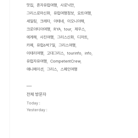
맛집
혼자유럽여행
사로닉만
그리스로마신화
유럽여행정보
요트여행
세일링
크레타
아테네
이오니아해
크로아티아여행
RYA
tour
제우스
에게해
사진여행
그리스신화
디저트
카페
유럽6박7일
그리스여행
이태리여행
고대그리스
tourinfo
info
유럽자유여행
CompetentCrew
애니메이션
그리스
스페인여행
전체 방문자
Today :
Yesterday :