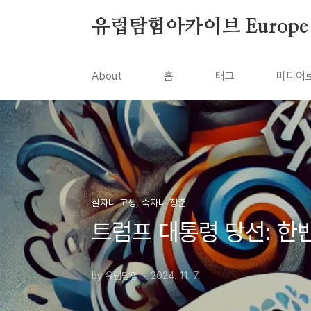
본문 바로가기
유럽탐험아카이브 Europe To
About
홈
태그
미디어
살자니 고생, 죽자니 청춘
트럼프 대통령 당선: 한
by 유럽탐험
2024. 11. 7.