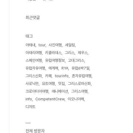
최근댓글
태그
아테네
tour
사진여행
세일링
이태리여행
키클라데스
그리스
제우스
스페인여행
유럽여행정보
고대그리스
유럽자유여행
에게해
RYA
유럽6박7일
그리스신화
카페
tourinfo
혼자유럽여행
사로닉만
요트여행
맛집
그리스로마신화
크로아티아여행
애니메이션
그리스여행
info
CompetentCrew
이오니아해
디저트
전체 방문자