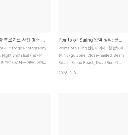
크로아티아 트로기르 사진 명소 — 드론과 야경으로 담는 아드리아해의 보석
Points of Sailing 완벽 정리: 클로스홀드부터 데드런까지 | 세일링 스쿨 #24
PHYTrogir Photography
Points of Sailing 원형 다이어그램 완벽 해
& Night Shots트로기르 사진
설. No-go Zone, Close-hauled, Beam
론과 야경으로 담는 아드리아해의
Reach, Broad Reach, Dead Run. 각 항
, 골목에서, 밤의 조명 아래서
해 자세별 돛 각도와 특징.세일링에는 하나의
2026. 8. 8.
를 가장 아름답게 담는 법트로기
다이어그램이 있습니다. 이 다이어그램만 완
에게 축복 같은 도시다. 위에서
벽하게 이해하면 세일링의 절반을 아는 것이
적벽 지붕의 기하학적 패턴이 바
나 다름없습니다. 바로 Points of Sailing
 그림이 펼쳐지고, 골목을 걸으면
(항해 자세) 원형 다이어그램입니다. 바람의
 석조 벽 위에서 춤을 춘다. 해
방향에 대한 배의 각도에 따라 돛의 각도, 속
뜻한 조명이 중세 건물을 황금빛으
도, 느낌이 모두 달라집니다. 이 글에서는 노
 드론, 야경, 골목 — 세 가지 키
고존부터 데드런까지, 원을 한 바퀴 돌아가며
기르 촬영 포인트를 정리한다.드
각 항해 자세를 완전히 파악합니다.뱃머리를
한 트로기르 야경. 리바 워터프론
가르는 파도. Points of Sailing에 따라 파