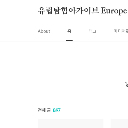
본문 바로가기
유럽탐험아카이브 Europe To
About
홈
태그
미디어
전체 글
897