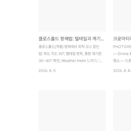
클로스홀드 항해법: 텔테일과 계기판으로 최적 코스 잡기 | 세일링 스쿨 #25
클로스홀드(역풍) 항해에서 최적 코스 잡는
PHOTOGRA
법. 파도 각도 30°, 텔테일 판독, 풍향 계기판
— Drone 
30~40° 확인, Weather Helm 느끼기. 'In
명소 — 드
the Groove' 상태.세일링에서 가장 기술적
보석하늘에서
2026. 8. 9.
2026. 8. 8.
이고, 가장 집중력이 필요하며, 가장 짜릿한
— 트로기르
자세가 있습니다. 바로 클로스홀드 (Close-
르는 사진가
hauled) — 바람에 최대한 가까이 항해하는
내려다보면 
자세입니다. 돛을 최대한 당기고, 파도를 이
다와 만나는
물로 가르며, 배가 기울어진 채 전진하는 이
빛과 그림자가
순간 — 세일러들은 "배가 살아있다"고 말합
가 지면 따
니다. 이 글에서는 완벽한 클로스홀드를 유지
로 물들인다.
하기 위한 다섯 가지 지표를 RYA 교재의 원
워드로 트로
문과 함께 배워봅니다.클로스홀드 항해 중인
론으로 촬영