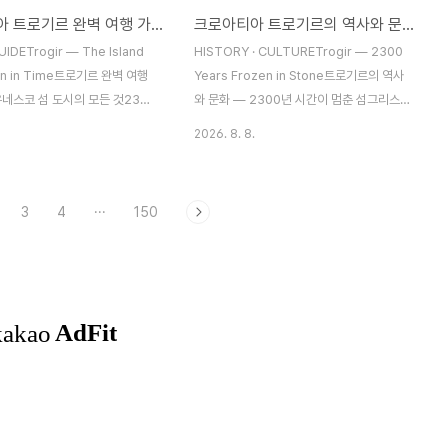
크로아티아 트로기르 완벽 여행 가이드 — 유네스코 섬 도시의 모든 것
크로아티아 트로기르의 역사와 문화 — 2300년 시간이 멈춘 섬
성 로브로 대성당 종탑, 정박한 요
도와 배의 관계가 완전히 달라진다."A
레임에 담긴다드론 촬영 포인트구
modern yacht will sai..
IDETrogir — The Island
HISTORY · CULTURETrogir — 2300
— 적벽 지붕의 패턴트로기르 구
zen in Time트로기르 완벽 여행
Years Frozen in Stone트로기르의 역사
네스코 섬 도시의 모든 것2300
와 문화 — 2300년 시간이 멈춘 섬그리스
 쉬는 아드리아해의 작은 섬, 트
식민지에서 베네치아 보석까지, 석조 골목에
2026. 8. 8.
든 것을 안내합니다트로기르
새겨진 시간의 이야기트로기르 구시가의 골
)는 크로아티아 달마시아 해안에 자
목을 걷다 보면, 시간이 겹겹이 쌓여 있다는
 도시다. 본토와 치오보(Čiovo)
것을 느낀다. 기원전 3세기 그리스인들이 세
3
4
···
150
은 수로 위에 떠 있는 이 도시는
운 도시 위에 로마의 흔적이 덧입혀졌고, 그
유네스코 세계유산에 등재되었다.
위에 베네치아 공화국의 화려한 궁전과 성당
지 시대부터 로마, 베네치아를 거
이 올라갔다. 1997년 유네스코 세계문화유
르기까지, 2300년의 시간이 고
산에 등재된 트로기르는 아드리아해 연안에
골목 안에 살아 있다. 스플리트
서 가장 잘 보존된 로마네스크-고딕 도시로
과 6km — 크로아티아 세일링
꼽힌다.시청 로지아 너머로 보이는 성 로브로
점으로 이보다 완벽한 곳은 없다.
대성당 종탑. 크로아티아 국기가 걸린 15세
라본 트로기르 구시가. 성 로브로
기 로지아의 기둥이 밤빛에 빛난다역사 연표
이 하늘을 찌른..
시대사건BC 3세기그리스 식민도시 트라구
리온(Tra..