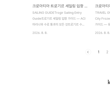
크로아티아 트로기르 세일링 입항 가이드 — ACI 마리나와 수로 통과의 모든 것
데크. 돛이 최대한 당겨져 있고, 배는 바람 쪽
트의 조명, 
으로 기울어져 있다."When the sails on
트가 한 프
SAILING GUIDETrogir Sailing Entry
TRAVEL GU
the b..
시가 상공 
Guide트로기르 세일링 입항 가이드 — ACI
City Fro
시..
마리나와 수로 통과의 모든 것트로기르 수로
가이드 — 유
의 좁은 통로를 지나 중세 도시 앞에 닻을 내
년 역사가 숨
2026. 8. 8.
2026. 8. 8.
리는 법트로기르 수로(Trogirski Kanal)는
로기르의 모
크로아티아 세일링에서 가장 독특한 경험 중
(Trogir
하나다. 본토와 치오보 섬 사이의 좁은 수로
리한 작은 섬
1
2
를 통과하면, 중세 도시가 바로 눈앞에 펼쳐
섬 사이, 좁
진다. ACI Marina Trogir는 구시가에서 도
1997년 
보 10분 거리에 위치하며, 달마시아 해안 세
그리스 식민
일링의 중요한 기착지 역할을 한다.트로기르
쳐 오늘에 이
수로. 양쪽으로 보트가 줄지어 정박해 있고,
스란히 석조 
멀리 카메를렝고 요새가 보인다ACI Marina
공항에서 불
Trogir 기본 정보항목정보좌표43°31'N
여행의 시작
016°15'EVHFCh 17버스(Berth) 수약 1..
바다에서 바
대성당의 종탑