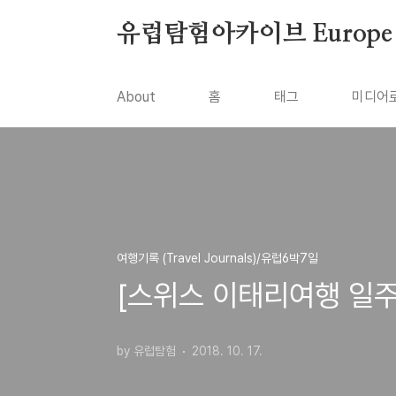
본문 바로가기
유럽탐험아카이브 Europe To
About
홈
태그
미디어
여행기록 (Travel Journals)/유럽6박7일
[스위스 이태리여행 일주
by 유럽탐험
2018. 10. 17.