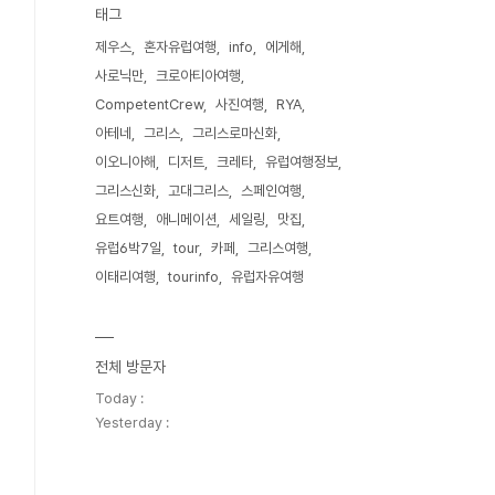
태그
제우스
혼자유럽여행
info
에게해
사로닉만
크로아티아여행
CompetentCrew
사진여행
RYA
아테네
그리스
그리스로마신화
이오니아해
디저트
크레타
유럽여행정보
그리스신화
고대그리스
스페인여행
요트여행
애니메이션
세일링
맛집
유럽6박7일
tour
카페
그리스여행
이태리여행
tourinfo
유럽자유여행
전체 방문자
Today :
Yesterday :