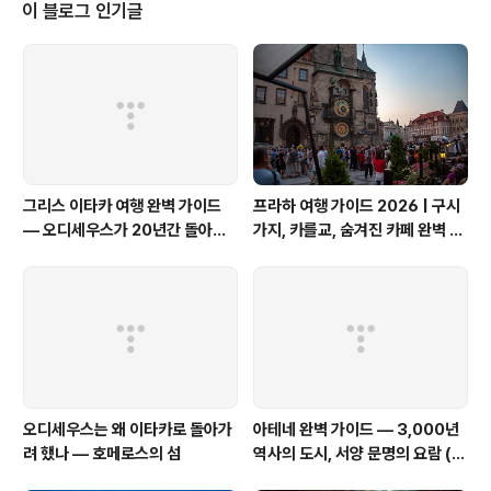
이 블로그 인기글
중앙에 우물까지 있는 타원형 가옥의 흔적은 왜
이렇게 외진 산꼭대기에 있어야 했는지 지금으로
선 알 길이 없다. 짧은 방문을 마치고 가던 길을
찾아 비포장 도로를 조심 조심 달린다. 맞은 편에
서 차라도 오면 큰일이다 싶지만 그런 일은 일어
나지 않는다. 마치 세상엔 나와 유적과 태양만 있
는 것 같다. 길은 지나는 산등성이를 잘라 만들어
졌다. 가파른 도로 양편, 잘려나간 산..
그리스 이타카 여행 완벽 가이드
프라하 여행 가이드 2026 | 구시
— 오디세우스가 20년간 돌아가
가지, 카를교, 숨겨진 카페 완벽 정
고 싶었던 섬
리
오디세우스는 왜 이타카로 돌아가
아테네 완벽 가이드 — 3,000년
려 했나 — 호메로스의 섬
역사의 도시, 서양 문명의 요람 (8
편 시리즈 요약)