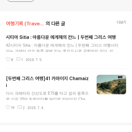
더보기
여행기록 (Travel Journals)/그리스여행기
의 다른 글
시티아 Sitia : 아름다운 에게해의 칸느 | 두번째 그리스 여행
글 내용
42시티아 Sitia : 아름다운 에게해의 칸느 | 두번째 그리스 여행시티
아는 크레타 섬의 동쪽 끝에 있는 중요도시로 공항까지 있다. 미노
아 문명이 생기기 전부터 사람들이 살았다고 하는 이곳은 미노아
8
1
2019. 7. 5.
문명 시절에는 이테이아 Iteia로 불리었던 이곳은 미노아 문명이 멸
망한 후, 살아남은 크레타 원주민들이 피난처로 삼았던 곳이기도
하다. 아름다운 에게해를 바로 앞에 둔 해변 도로는 프랑스의 니스
[두번째 그리스 여행]41 카마이지 Chamaiz
나 칸트 해변을 그대로 빼닮았다. 다만 이곳은 그곳보다 더 청정해
i
하늘은 더 푸르고 구름 한 점을 찾기 힘들다.[두번째 그리스 여행]4
글 내용
2시티아 Sitia : 아름다운 에게해의 칸느 사진 1해변 도로는 보행자
다시 크레타의 간선도로 E75를 타고 섬의 동쪽으
전용으로 넓직하고 가운데 식당들이 줄지어 있다. 내가 예약을 한
로 산길 20여 킬로미터를 달리면 카마이지 Cham
호텔도 이 길을 따라가다 있었다. 보행자 전용..
aizi 미노아 타원형 가옥 유적이 나타난다. 찾아가
19
2
2019. 7. 4.
는 길은 비포장으로, 좁고 가파르다. 더 이상은 차
로 가기 힘든 지점에 도착하면 유적 표지판 옆으
로 걸어 오르기도 벅찬 길이 유적으로 이어진다.
한때 신전이란 주장도 있었지만 설득력이 없다.